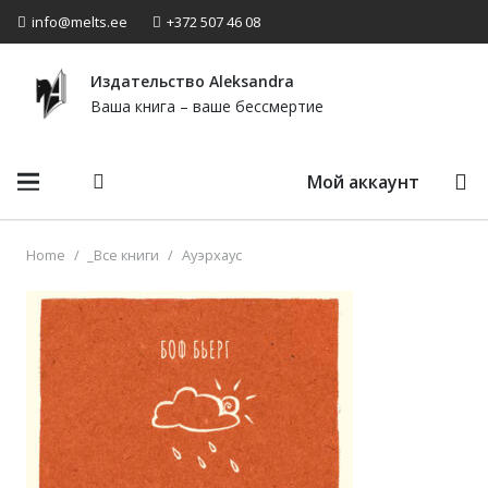
info@melts.ee
+372 507 46 08
Издательство Аleksandra
Ваша книга – ваше бессмертие
Мой аккаунт
Home
/
_Все книги
/
Ауэрхаус