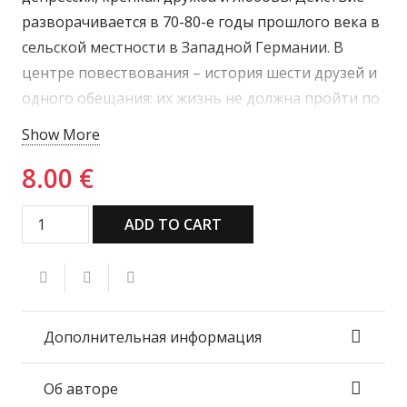
разворачивается в 70-80-е годы прошлого века в
сельской местности в Западной Германии. В
центре повествования – история шести друзей и
одного обещания: их жизнь не должна пройти по
заранее предопределенному сценарию «родился
Show More
– учился – работал – умер». После попытки
8.00
€
самоубийства одного из них и лечения в
психбольнице, друзья решают поселиться
ADD TO CART
вместе, в одном доме, чтобы не дать другу еще
раз повторить эту попытку.
Главный герой рассказывает историю от первого
лица, вспоминая этот недолгий период времени
Дополнительная информация
как один из самых лучших периодов в своей
жизни. Каждому из них жизненно необходимо
Об авторе
было найти дружеское понимание, чувство