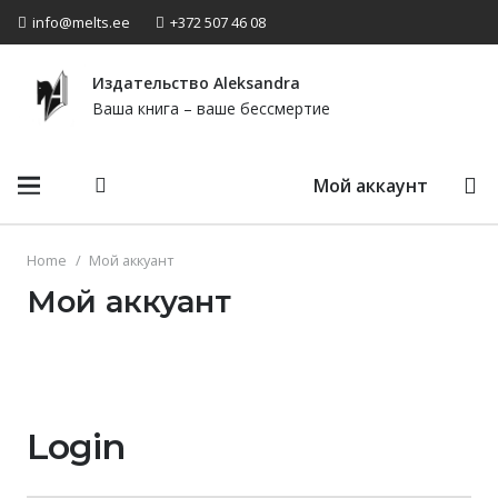
info@melts.ee
+372 507 46 08
Издательство Аleksandra
Ваша книга – ваше бессмертие
Мой аккаунт
Home
/
Мой аккуант
Мой аккуант
Login