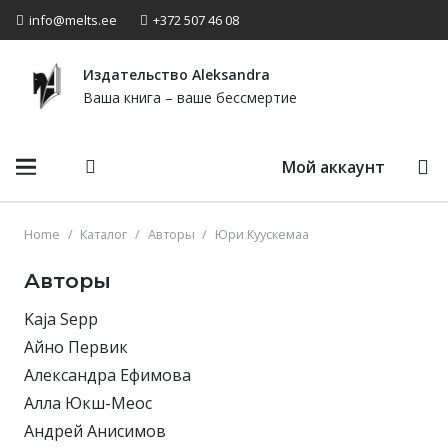
info@melts.ee
+372 507 46 08
Издательство Аleksandra
Ваша книга – ваше бессмертие
Мой аккаунт
Home
/
Каталог
/
Авторы
/
Юри Куускемаа
Авторы
Kaja Sepp
Айно Первик
Александра Ефимова
Алла Юкш-Меос
Андрей Анисимов