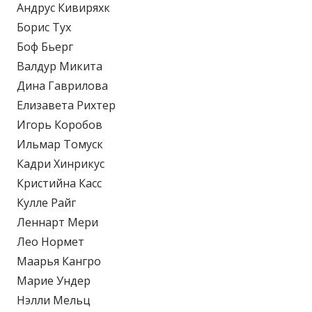
Андрус Кивиряхк
Борис Тух
Боф Бьерг
Валдур Микита
Дина Гаврилова
Елизавета Рихтер
Игорь Коробов
Ильмар Томуск
Кадри Хинрикус
Кристийна Касс
Кулле Райг
Леннарт Мери
Лео Нормет
Маарья Кангро
Марие Ундер
Нэлли Мельц